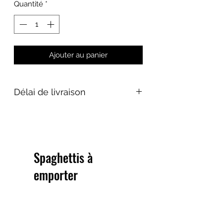
Quantité
*
Ajouter au panier
Délai de livraison
Les vêtements Smart Cycling Doltcini
Gen Z sont fabriqués à la demande
par Doltcini Sportswear. Nous n'avons
pas de stock de ceux-ci et donc le
Spaghettis à
délai de livraison est de 7 semaines.
emporter